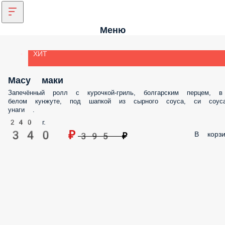
Меню
ХИТ
Масу маки
Запечённый ролл с курочкой-гриль, болгарским перцем, в
белом кунжуте, под шапкой из сырного соуса, си соус
унаги .
240 г.
340 ₽
В корзи
395 ₽