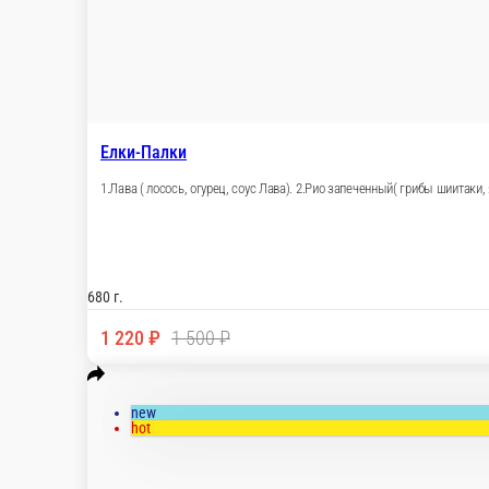
new
hot
Не один Дома
Набор горячих роллов 1.Эверест (слив..сыр, снежный краб, огуре
тонкацу). 4.Сакура ( копченый угорь, снежный краб, слив.сыр.)
1050 г.