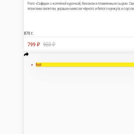
Собери Сет за 700р (4порций)
Метр Роллов (7порций)
new
hot
ХИТ