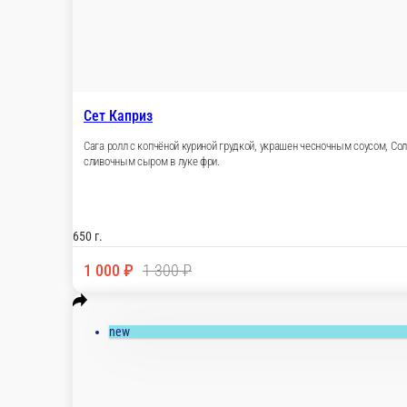
hot
Сет Каприз
Сага ролл с копчёной куриной грудкой, украшен чесночным со
копчёной куриной грудкой, ветчиной, сливочным сыром в луке
650 г.
1 000 ₽
1 300 ₽
В корзину