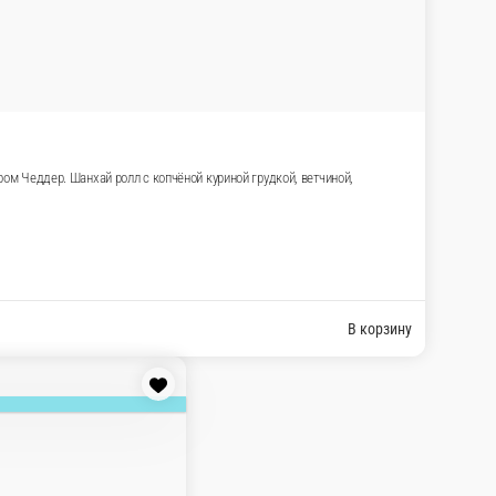
се терияки, сливочным сыром, сыром Чеддер. Шанхай ролл с