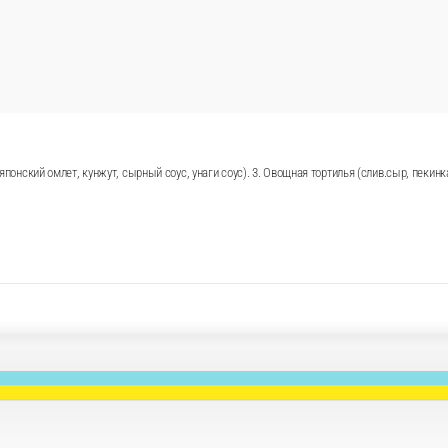
ц, соус цезарь). 2.Банзай( лосось нежное филе теляпии, слив. сы