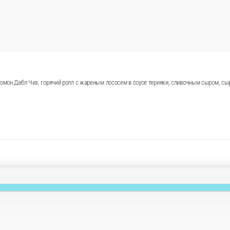
усом, Соломон Дабл Чиз, горячий ролл с жареным лососем в соу
 фри.