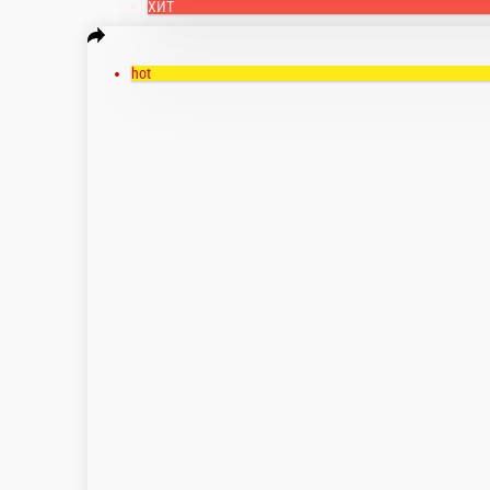
Настройки
+7-905-084-58-91
Главная
Отзывы
О нас
700 ₽
мин. сумма заказа