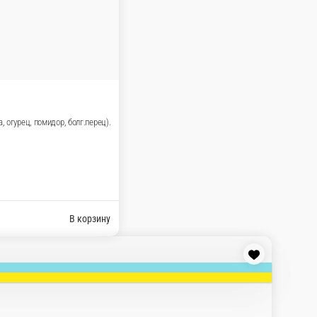
р). 3. Сёкихан (лосось, снежный краб, слив. сыр, кунжут, соус