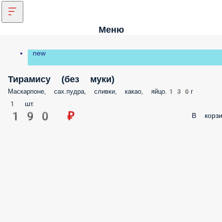
Меню
new
Тирамису (без муки)
Маскарпоне, сах.пудра, сливки, какао, яйцо.130г
1 шт.
190 ₽
В корзи