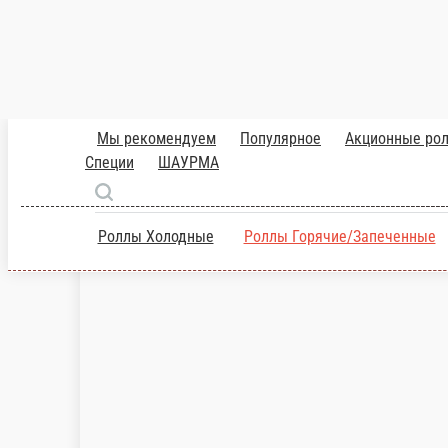
КАВАИ
Горячий ролл с тигровой креветкой, сливочным сыром, зелены
1 порц.
420 ₽
В корзину