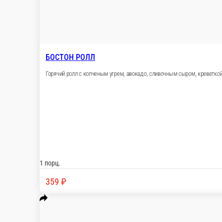
НЕЖНОСТЬ
Запеченный ролл с жареным в соусе лососе, авокадо, сливочны
1 порц.
340 ₽
В корзину