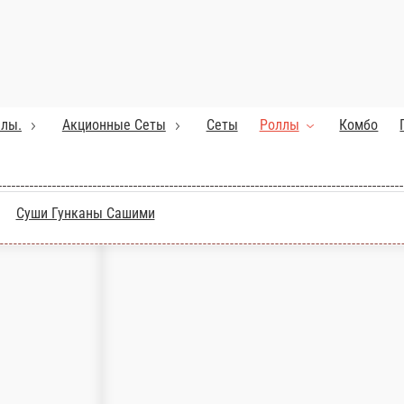
м луком, болгарским перцем и японским омлетом.280г