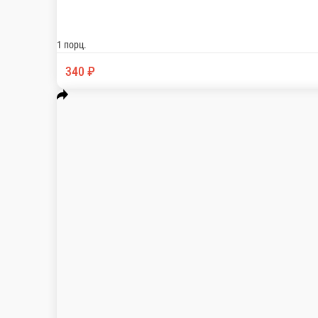
НИШИКИ
Горячий ролл обжаренный в кляре с тигровой креветкой, япон
1 порц.
420 ₽
В корзину