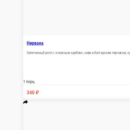
ПАНКО СЯКЕ
Горячий ролл с лососем, помидором, сливочным сыром, японск
1 порц.
460 ₽
В корзину