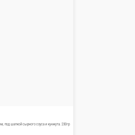
ком, кунжутом, под шапкой сырного соуса, с соусом унаги. 235