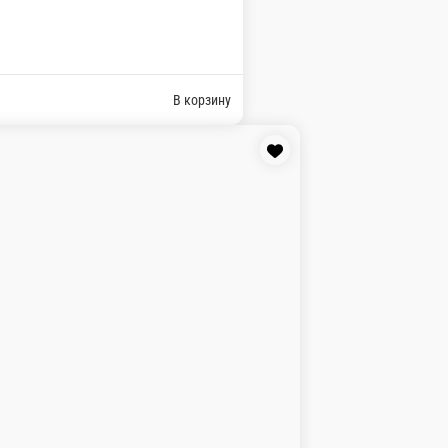
ским омлетом и сливочным сыром. 240гр