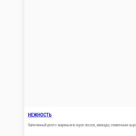
Нирвана
Запеченный ролл с «снежным крабом», киви и болгарским перчи
1 порц.
340 ₽
В корзину