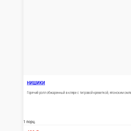
ПЯТЬ МОРЕЙ
Креветка, лосось, тунец, окунь темпура , угорь, огурец.280гр
1 порц.
770 ₽
В корзину