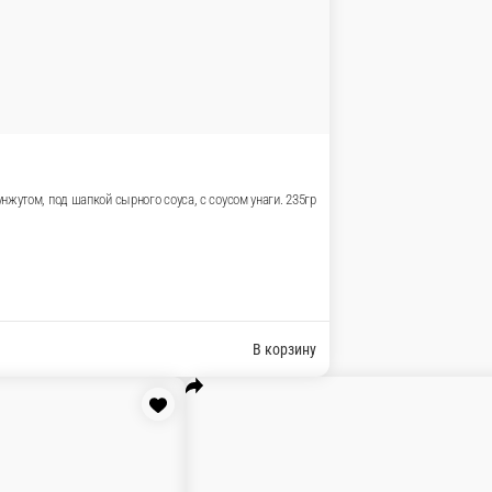
им омлетом, салатом. 240гр