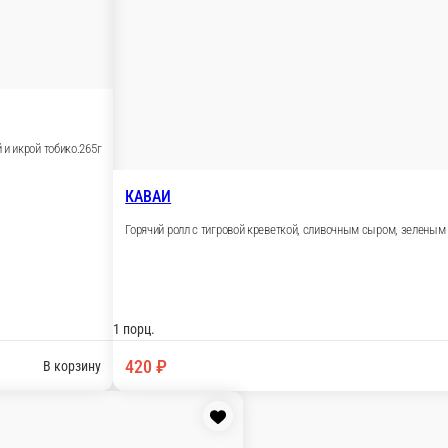
м сыром, под шапкой сырного соуса и кунжута. 230гр