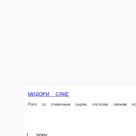
475 ₽
МЕХИКО
Ролл в мексиканской тортилье с копченым лососем, сливочным сыром 