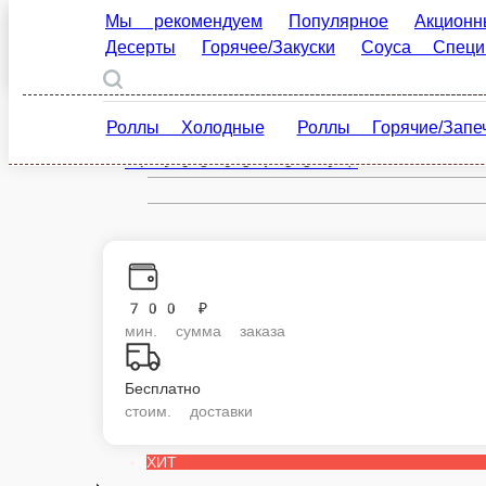
Мы рекомендуем
Популярное
Акционные ро
Барнаул
Специи
ШАУРМА
ru
Роллы Холодные
Роллы Горячие/Запеченные
Настройки
+7-905-084-58-91
700 ₽
мин. сумма заказа
Бесплатно
стоим. доставки
ХИТ