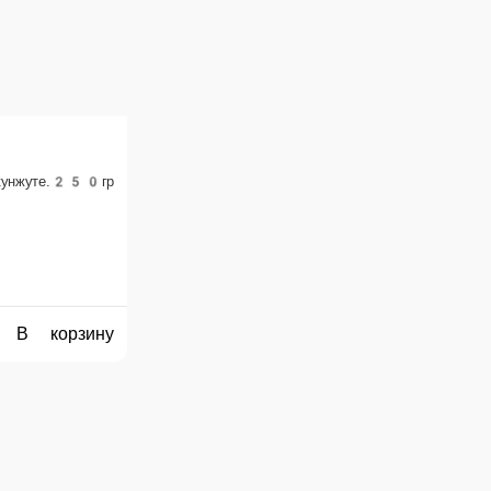
до, японским майонезом, в икре тобико.225гр