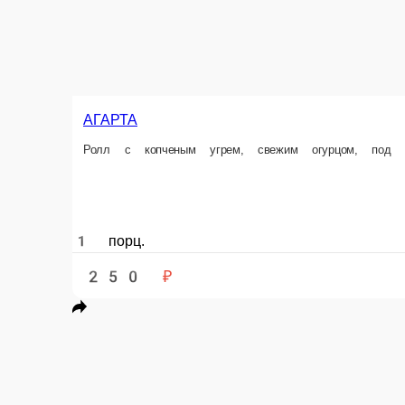
КАЛИФОРНИЯ с креветкой
Ролл с мясом тигровой креветки, свежим огурчиком, авокадо, японским
1 порц.