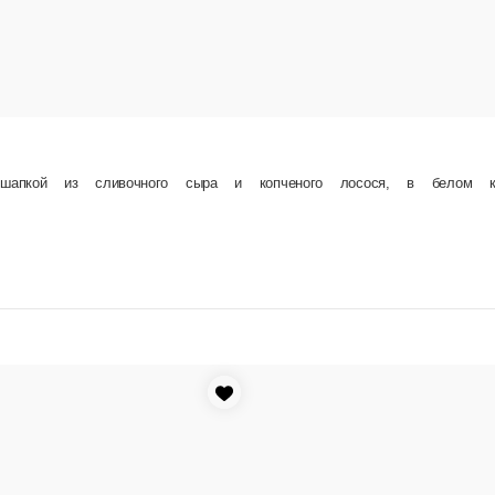
КАЛИФОРНИЯ ХИТ2
Ролл с «снежным крабом», свежим огурчиком, авока
 майонезом, в икре тобико.230гр
1 порц.