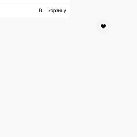
1 порц.
399 ₽
В корзину
В к
НАБУНАГА