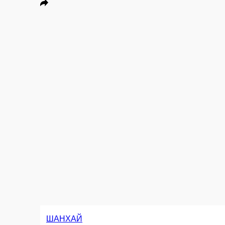
ШАНХАЙ
Ролл с копченой куриной грудкой, ветчиной, сливочным сыром, в чипса
1 шт.