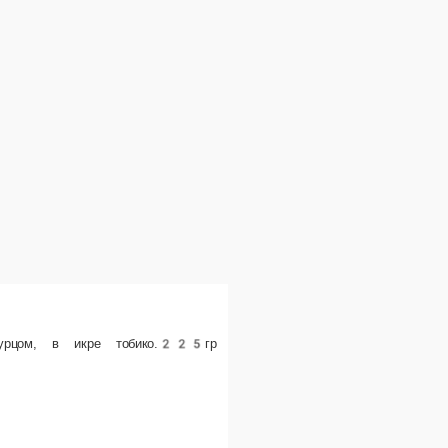
325 ₽
В корзину
КЁДЗЮ
Ролл в лососе, с шапкой из сливочного сыра и икрой лосос
и листьями пекинки.220гр