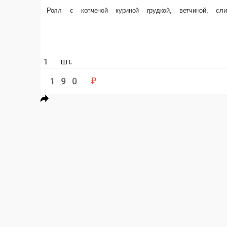
190 ₽
В ко