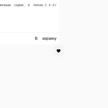
310 ₽
рзину
В корзину
МИДОРИ СЯКЕ
Ролл со сливочным сыром, лососем, св