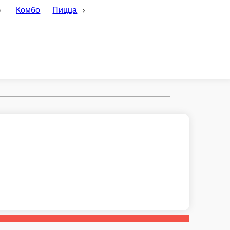
Пицца
Десерты
Горячее/Закуски
Соуса