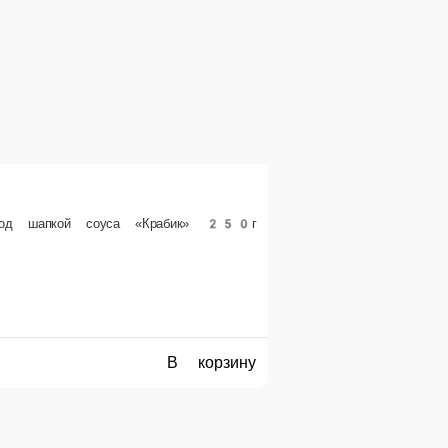
ра и копченого лосося, в белом кунжуте.250гр
1 порц.
375 ₽
В корзину