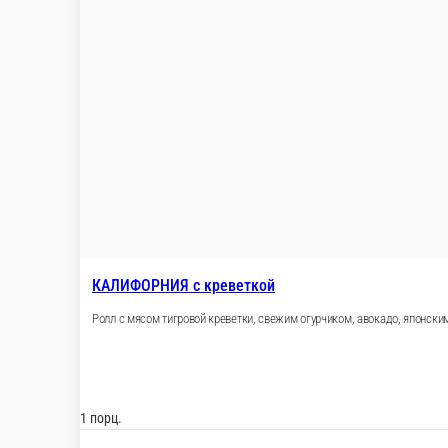
КРАБИК
Ролл с копченым лососем, сливочным сыром, под шапкой соуса
1 шт.
310 ₽
В корзину