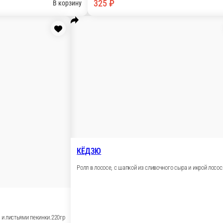
ного сыра и копченого лосося, в белом кунжуте.250гр