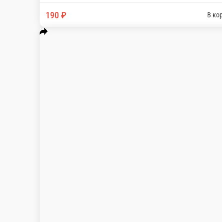
Бесплатно
стоим. доставки
Мы рекомендуем
Популярное
Акционные роллы.
Комбо
Пицца