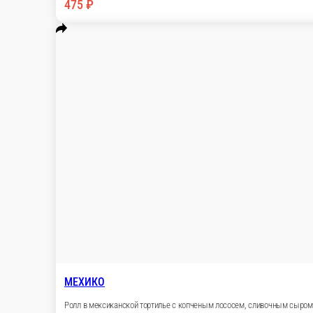
АГАРТА
Ролл с копченым угрем, свежим огурцом, под шапкой из сливоч
1 порц.
250 ₽
В корзину