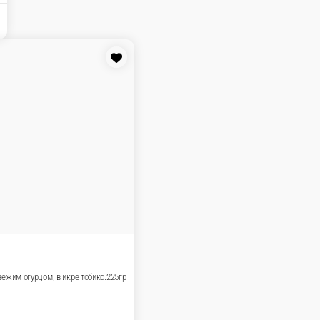
Сеты
Роллы
са Специи
ШАУРМА