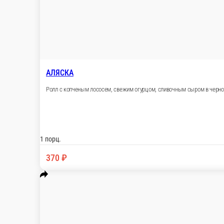
ШАНХАЙ
Ролл с копченой куриной грудкой, ветчиной, сливочным сыром,
1 шт.
190 ₽
В корзину