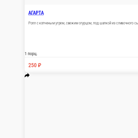
Роллы Холодные
Роллы Горячие/Запеченные
Суши Гунканы Са
ХИТ