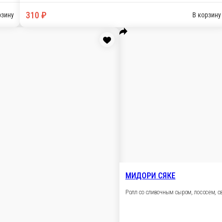
Акционные Сеты
Десерты
Горячее/Закуски
Соу