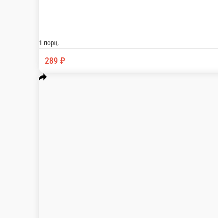
МИДОРИ СЯКЕ
Ролл со сливочным сыром, лососем, свежим огурцом, в икре то
1 порц.
375 ₽
В корзину