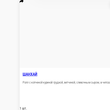
Настройки
+7-905-084-58-91
Главная
Отзывы
О нас
700 ₽
мин. сумма заказа